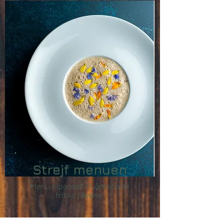
Strejf menuen
Menu tilpasset til
årstidens
friske råvarer.