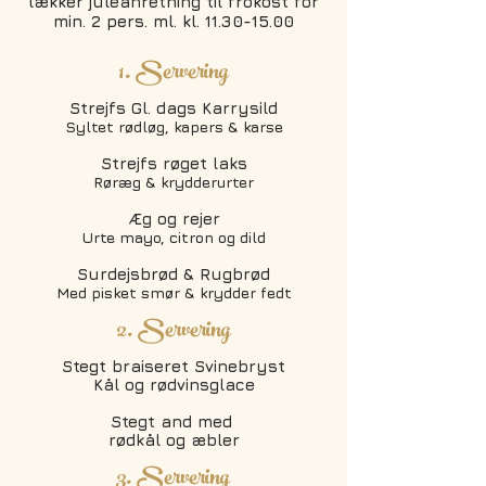
lækker juleanretning til frokost for
min. 2 pers. ml. kl.
11.30-15.00
1. Servering
Strejfs Gl. dags Karrysild
Syltet rødløg, kapers & karse
Strejfs røget laks
Røræg & krydderurter
Æg og rejer
Urte mayo, citron og dild
Surdejsbrød & Rugbrød
Med pisket smør & krydder fedt
2. Servering
Stegt braiseret Svinebryst
Kål og rødvinsglace
Stegt and med
rødkål og æbler
3. Servering