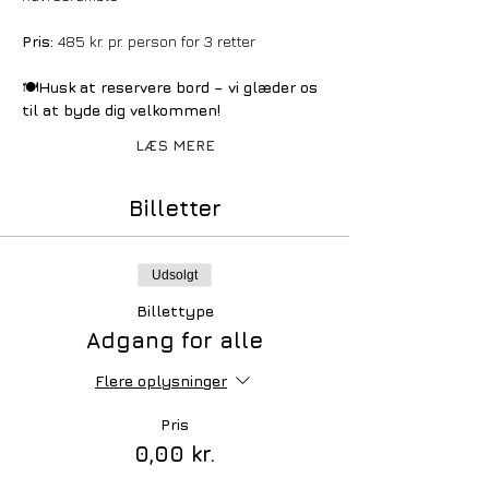
Pris:
 485 kr. pr. person for 3 retter
🍽️
Husk at reservere bord – vi glæder os 
til at byde dig velkommen!
LÆS MERE
Billetter
Udsolgt
Billettype
Adgang for alle
Flere oplysninger
Pris
0,00 kr.