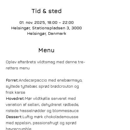
Tid & sted
01. nov. 2025, 18.00 – 22.00
Helsingør, Stationspladsen 3, 3000
Helsingør, Danmark
Menu
Oplev efterårets vildtsmag med denne tre-
retters menu
Forret:
Andecarpaccio med enebærmayo, 
syltede tyttebær, sprød brødcrouton og 
frisk karse
Hovedret:
Mør vildtkølle serveret med 
variation af selleri, dehydreret rødbede, 
ristede hasselnødder og blommesauce
Dessert:
Luftig mørk chokolademousse 
med appelsin, passionsfrugt og sprød 
havrecrumble