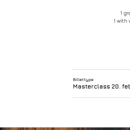
1 gr
1 with 
Billettype
Masterclass 20. fe