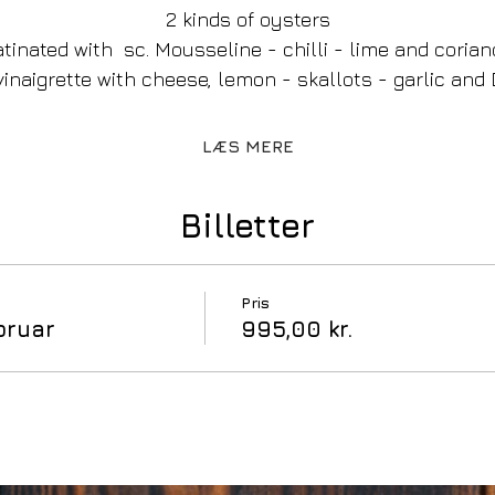
2 kinds of oysters
atinated with  sc. Mousseline - chilli - lime and corian
vinaigrette with cheese, lemon - skallots - garlic and D
LÆS MERE
Billetter
Pris
bruar
995,00 kr.