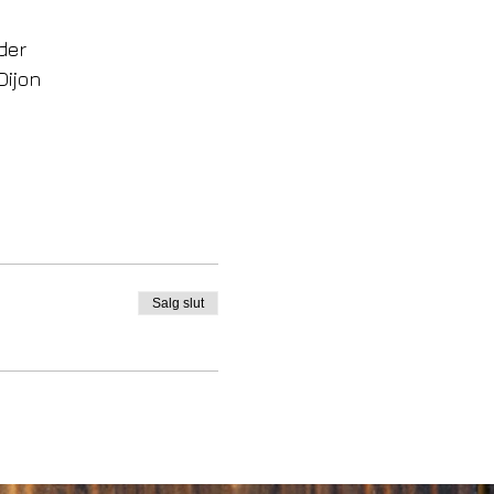
der  
ijon    
Salg slut