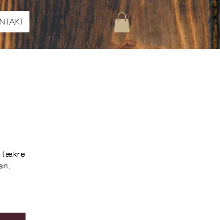
NTAKT
g lækre
en.